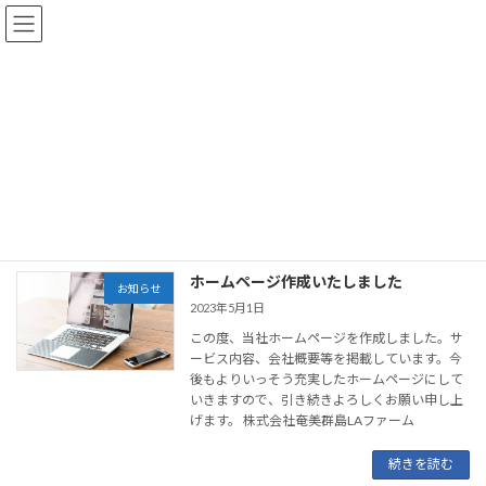
コ
ナ
ン
ビ
テ
ゲ
ン
ー
ツ
シ
へ
ョ
お知らせ
ス
ン
キ
に
ッ
移
プ
動
HOME
お知らせ
ホームページ作成いたしました
お知らせ
2023年5月1日
この度、当社ホームページを作成しました。サ
ービス内容、会社概要等を掲載しています。今
後もよりいっそう充実したホームページにして
いきますので、引き続きよろしくお願い申し上
げます。 株式会社奄美群島LAファーム
続きを読む